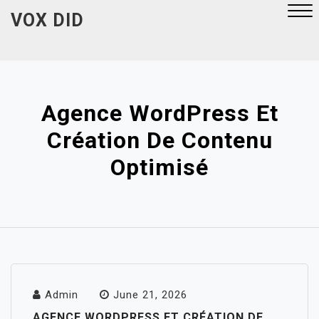
Skip
VOX DID
to
content
Close
Menu
Agence WordPress Et
Création De Contenu
Optimisé
Admin
June 21, 2026
AGENCE WORDPRESS ET CRÉATION DE