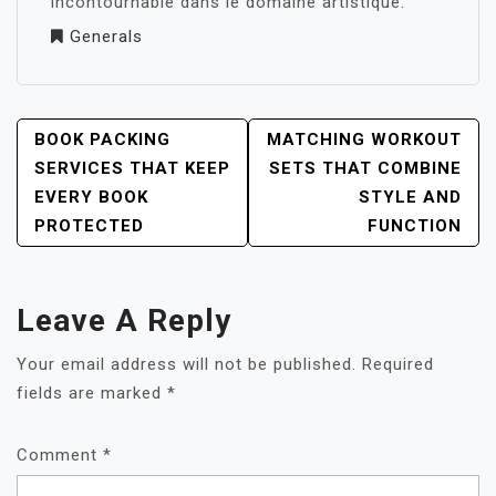
incontournable dans le domaine artistique.
Generals
POST
BOOK PACKING
MATCHING WORKOUT
NAVIGATION
SERVICES THAT KEEP
SETS THAT COMBINE
EVERY BOOK
STYLE AND
PROTECTED
FUNCTION
Leave A Reply
Your email address will not be published.
Required
fields are marked
*
Comment
*