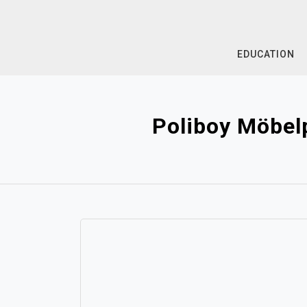
Skip
to
content
EDUCATION
Poliboy Möbelp