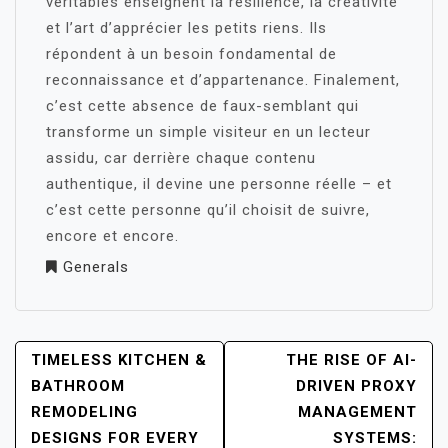
véritables enseignent la résilience, la créativité
et l’art d’apprécier les petits riens. Ils
répondent à un besoin fondamental de
reconnaissance et d’appartenance. Finalement,
c’est cette absence de faux-semblant qui
transforme un simple visiteur en un lecteur
assidu, car derrière chaque contenu
authentique, il devine une personne réelle – et
c’est cette personne qu’il choisit de suivre,
encore et encore.
Generals
POST
TIMELESS KITCHEN &
THE RISE OF AI-
NAVIGATION
BATHROOM
DRIVEN PROXY
REMODELING
MANAGEMENT
DESIGNS FOR EVERY
SYSTEMS: